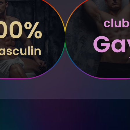
00%
club
Ga
sculin