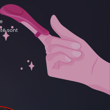
re
té sont