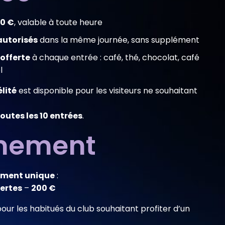
0 €
, valable à toute heure
 autorisés
dans la même journée, sans supplément
offerte
à chaque entrée : café, thé, chocolat, café
l
élité
est disponible pour les visiteurs ne souhaitant
toutes les 10 entrées
.
nement
ement unique
:
fertes
–
200 €
pour les habitués du club souhaitant profiter d’un