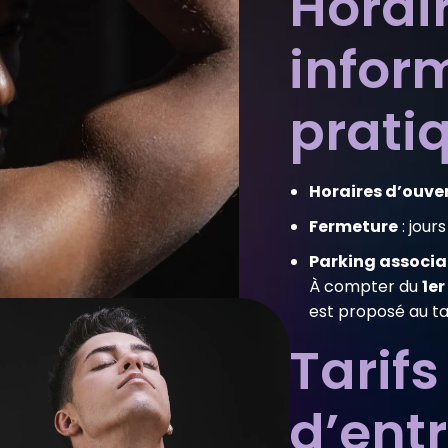
Horair
infor
prati
Horaires d’ouve
Fermeture
: jours
Parking associa
À compter du
1er
est proposé au ta
Tarifs
d’ent