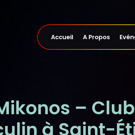
Accueil
A Propos
Evé
Mikonos – Clu
ulin à Saint-Ét