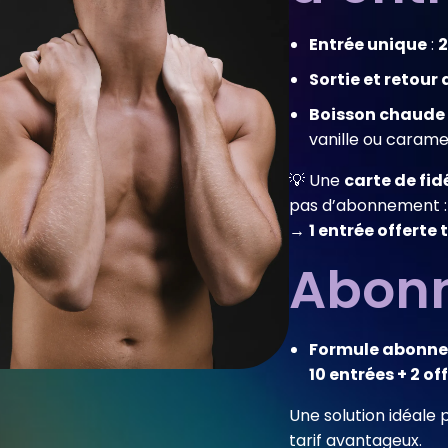
Entrée unique
:
2
Sortie et retour
Boisson chaude 
vanille ou carame
💡 Une
carte de fid
pas d’abonnement :
→
1 entrée offerte 
Abon
Formule abonn
10 entrées + 2 of
Une solution idéale 
tarif avantageux.