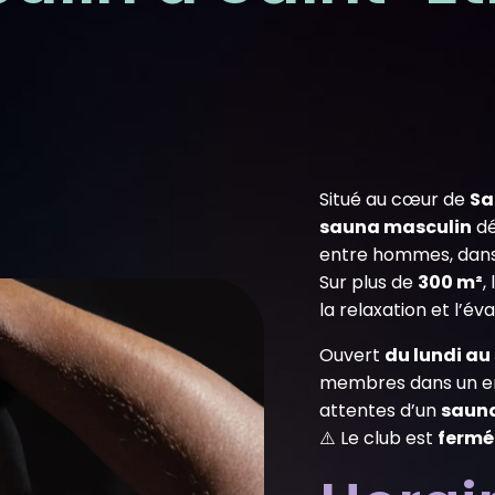
Situé au cœur de
Sa
sauna masculin
dé
entre hommes, dans 
Sur plus de
300 m²
,
la relaxation et l’é
Ouvert
du lundi au
membres dans un en
attentes d’un
sauna
⚠️ Le club est
fermé 