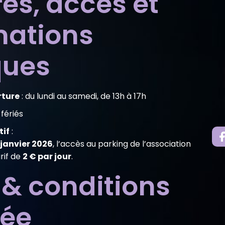
es, accès et
mations
ques
rture
: du lundi au samedi, de 13h à 17h
 fériés
tif
:
 janvier 2026
, l’accès au parking de l’association
rif de
2 € par jour
.
 & conditions
rée