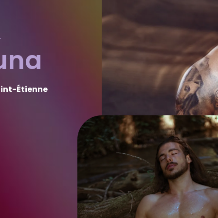
&
una
nt-Étienne