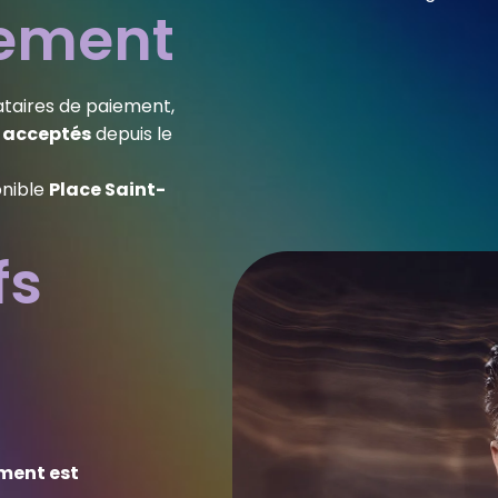
iement
tataires de paiement,
s acceptés
depuis le
onible
Place Saint-
fs
ement est