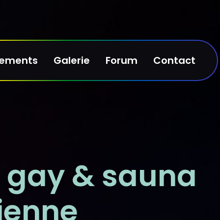
nements
Galerie
Forum
Contact
b gay & sauna
ienne