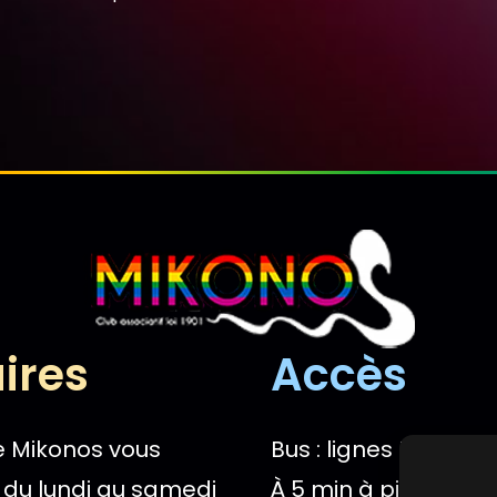
ires
Accès
Le Mikonos vous
Bus : lignes M3, M4, 1
e du lundi au samedi
À 5 min à pied de la