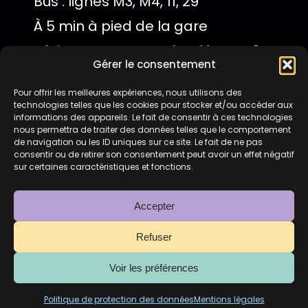
Bus : lignes M3, M4, 11, 29
À 5 min à pied de la gare
Châteaucreux Entrée piétons : 2
Gérer le consentement
rue Grobert Voiture : sortie
Pour offrir les meilleures expériences, nous utilisons des
Montplaisir
technologies telles que les cookies pour stocker et/ou accéder aux
Parking surveillé
informations des appareils. Le fait de consentir à ces technologies
nous permettra de traiter des données telles que le comportement
de navigation ou les ID uniques sur ce site. Le fait de ne pas
consentir ou de retirer son consentement peut avoir un effet négatif
Stationnement facile avec
sur certaines caractéristiques et fonctions.
parking privatif à 2€ la journée (15
Accepter
places disponibles) juste devant
le club.
Refuser
Voir les préférences
Le Mikonos
©
2026
–
Mentions Légales
–
Politique de protection des données
Politique de protection des données
Mentions légales