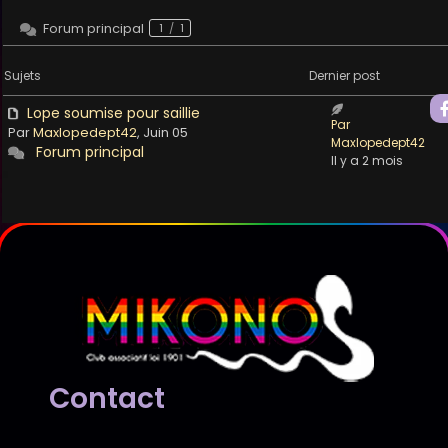
Forum principal
1
/
1
Sujets
Dernier post
Lope soumise pour saillie
Par
Par
Maxlopedept42
, Juin 05
Maxlopedept42
Forum principal
Il y a 2 mois
Contact