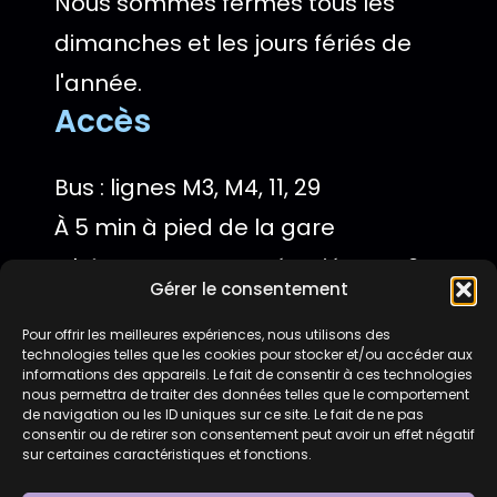
Nous sommes fermés tous les
dimanches et les jours fériés de
l'année.
Accès
Bus : lignes M3, M4, 11, 29
À 5 min à pied de la gare
Châteaucreux Entrée piétons : 2
Gérer le consentement
rue Grobert Voiture : sortie
Pour offrir les meilleures expériences, nous utilisons des
Montplaisir
technologies telles que les cookies pour stocker et/ou accéder aux
Parking surveillé
informations des appareils. Le fait de consentir à ces technologies
nous permettra de traiter des données telles que le comportement
de navigation ou les ID uniques sur ce site. Le fait de ne pas
consentir ou de retirer son consentement peut avoir un effet négatif
Stationnement facile avec
sur certaines caractéristiques et fonctions.
parking privatif à 2€ la journée (15