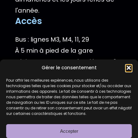
l'année.
Accès
Bus : lignes M3, M4, 11, 29
À 5 min à pied de la gare
Châteaucreux Entrée piétons : 2
Gérer le consentement
rue Grobert Voiture : sortie
Pour offrir les meilleures expériences, nous utilisons des
Montplaisir
technologies telles que les cookies pour stocker et/ou accéder aux
Parking surveillé
informations des appareils. Le fait de consentir à ces technologies
nous permettra de traiter des données telles que le comportement
de navigation ou les ID uniques sur ce site. Le fait de ne pas
consentir ou de retirer son consentement peut avoir un effet négatif
Stationnement facile avec
sur certaines caractéristiques et fonctions.
parking privatif à 2€ la journée (15
Accepter
places disponibles) juste devant