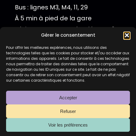
Bus : lignes M3, M4, 11, 29
À 5 min à pied de la gare
Châteaucreux Entrée piétons : 2
Gérer le consentement
rue Grobert Voiture : sortie
Pour offrir les meilleures expériences, nous utilisons des
Montplaisir
technologies telles que les cookies pour stocker et/ou accéder aux
Parking surveillé
informations des appareils. Le fait de consentir à ces technologies
nous permettra de traiter des données telles que le comportement
de navigation ou les ID uniques sur ce site. Le fait de ne pas
consentir ou de retirer son consentement peut avoir un effet négatif
Stationnement facile avec
sur certaines caractéristiques et fonctions.
parking privatif à 2€ la journée (15
Accepter
places disponibles) juste devant
le club.
Refuser
Voir les préférences
Le Mikonos
©
2026
–
Mentions Légales
–
Politique de protection des données